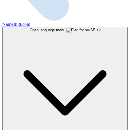
Nameshift.com
Open language menu
sv