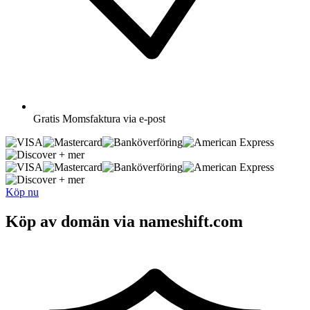
Gratis
Momsfaktura via e-post
+ mer
+ mer
Köp nu
Köp av domän via nameshift.com