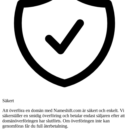
Säkert
Att överföra en domän med Nameshift.com är säkert och enkelt. Vi
säkerställer en smidig överföring och betalar endast säljaren efter att
domänöverföringen har slutförts. Om överföringen inte kan
genomföras får du full återbetalning.