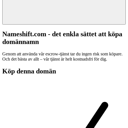
Nameshift.com - det enkla sättet att köpa
domännamn
Genom att använda vår escrow-tjänst tar du ingen risk som köpare.
Och det bästa av allt – vår tjänst är helt kostnadsfri för dig.
Köp denna domän