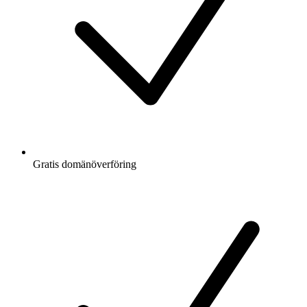
Gratis
domänöverföring