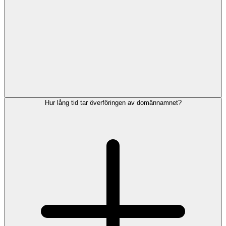
Hur lång tid tar överföringen av domännamnet?