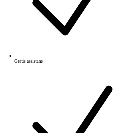
Gratis
assistans